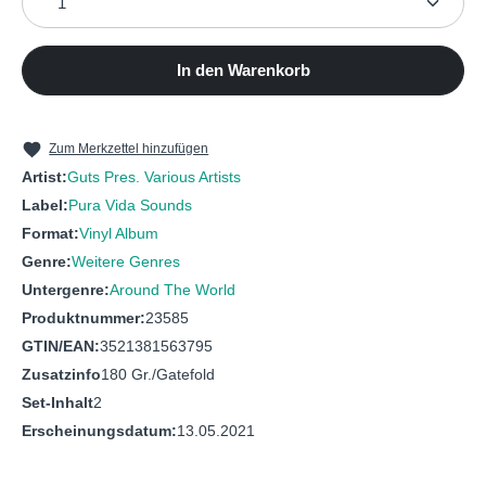
6
Kalla, Pat
Canette (Bosq RMX)
8
Jobby Valente
Mi Moin Mi Ou
7
Aurelio
Nando
In den Warenkorb
Chucho Pinto Y Sus
8
Cumbia De Sal Y Azucar
Kassinos
Zum Merkzettel hinzufügen
Artist:
Guts Pres. Various Artists
Label:
Pura Vida Sounds
Format:
Vinyl Album
Genre:
Weitere Genres
Untergenre:
Around The World
Produktnummer:
23585
GTIN/EAN:
3521381563795
Zusatzinfo
180 Gr./Gatefold
Set-Inhalt
2
Erscheinungsdatum:
13.05.2021