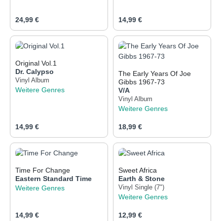
Regulärer Preis:
Regulärer Preis:
24,99 €
14,99 €
Original Vol.1
Dr. Calypso
The Early Years Of Joe
Vinyl Album
Gibbs 1967-73
Weitere Genres
V/A
Vinyl Album
Weitere Genres
Regulärer Preis:
Regulärer Preis:
14,99 €
18,99 €
Time For Change
Sweet Africa
Eastern Standard Time
Earth & Stone
Weitere Genres
Vinyl Single (7")
Weitere Genres
Regulärer Preis:
Regulärer Preis:
14,99 €
12,99 €