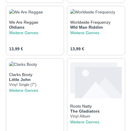
We Are Reggae
Worldwide Frequenzy
Oldians
Wld Man Riddim
Weitere Genres
Weitere Genres
Regulärer Preis:
Regulärer Preis:
13,99 €
13,99 €
Clarks Booty
Little John
Vinyl Single (7")
Weitere Genres
Roots Natty
The Gladiators
Vinyl Album
Weitere Genres