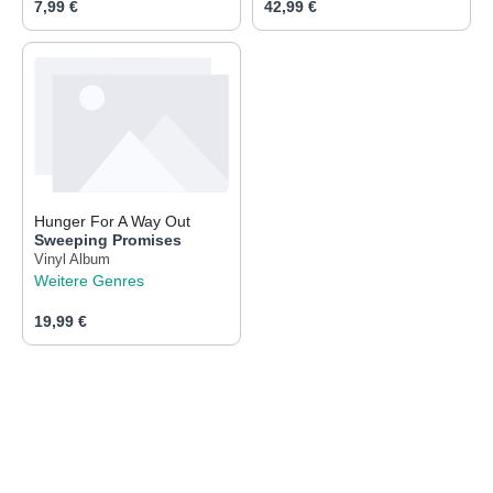
Regulärer Preis:
Regulärer Preis:
7,99 €
42,99 €
Hunger For A Way Out
Sweeping Promises
Vinyl Album
Weitere Genres
Regulärer Preis:
19,99 €