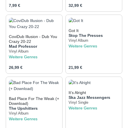
Regulärer Preis:
Regulärer Preis:
7,99 €
32,99 €
Got It
Stop The Presses
CoviDub Illusion - Dub You
Vinyl Album
Crazy 20-22
Weitere Genres
Mad Professor
Vinyl Album
Weitere Genres
Regulärer Preis:
Regulärer Preis:
26,99 €
21,99 €
It's Alright
Ska Jazz Messengers
Bad Place For The Weak (+
Vinyl Single
Download)
Weitere Genres
The Upshitters
Vinyl Album
Weitere Genres