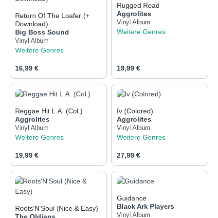
Rugged Road
Aggrolites
Return Of The Loafer (+
Vinyl Album
Download)
Weitere Genres
Big Boss Sound
Vinyl Album
Weitere Genres
Regulärer Preis:
Regulärer Preis:
16,99 €
19,99 €
Reggae Hit L.A. (Col.)
Iv (Colored)
Aggrolites
Aggrolites
Vinyl Album
Vinyl Album
Weitere Genres
Weitere Genres
Regulärer Preis:
Regulärer Preis:
19,99 €
27,99 €
Guidance
Black Ark Players
Roots'N'Soul (Nice & Easy)
Vinyl Album
The Oldians