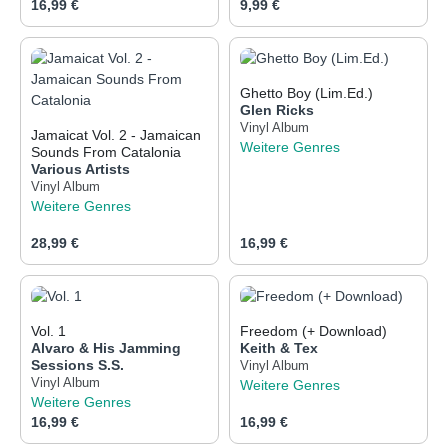
Regulärer Preis:
Regulärer Preis:
16,99 €
9,99 €
Ghetto Boy (Lim.Ed.)
Glen Ricks
Vinyl Album
Jamaicat Vol. 2 - Jamaican
Weitere Genres
Sounds From Catalonia
Various Artists
Vinyl Album
Weitere Genres
Regulärer Preis:
Regulärer Preis:
28,99 €
16,99 €
Vol. 1
Freedom (+ Download)
Alvaro & His Jamming
Keith & Tex
Sessions S.S.
Vinyl Album
Vinyl Album
Weitere Genres
Weitere Genres
Regulärer Preis:
Regulärer Preis:
16,99 €
16,99 €