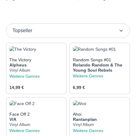
The Victory
Random Songs #01
Alpheus
Rolando Random & The
Young Soul Rebels
Vinyl Album
Weitere Genres
Weitere Genres
Regulärer Preis:
Regulärer Preis:
14,99 €
6,99 €
Face Off 2
Ahoi
V/A
Rantanplan
Vinyl Album
Vinyl Album
Weitere Genres
Weitere Genres