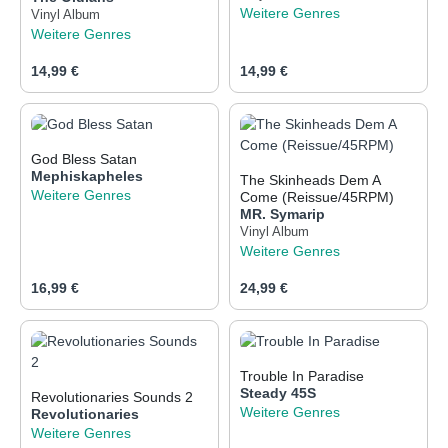
Weitere Genres
Vinyl Album
Weitere Genres
Regulärer Preis:
Regulärer Preis:
14,99 €
14,99 €
God Bless Satan
Mephiskapheles
The Skinheads Dem A
Weitere Genres
Come (Reissue/45RPM)
MR. Symarip
Vinyl Album
Weitere Genres
Regulärer Preis:
Regulärer Preis:
16,99 €
24,99 €
Trouble In Paradise
Steady 45S
Revolutionaries Sounds 2
Weitere Genres
Revolutionaries
Weitere Genres