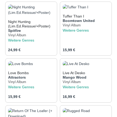
Tuffer Than I
Boomtown United
Night Hunting
Vinyl Album
(Lim.Ed.Reissue/+Poster)
Weitere Genres
Spitfire
Vinyl Album
Weitere Genres
Regulärer Preis:
Regulärer Preis:
24,99 €
15,99 €
Love Bombs
Live At Desko
Attractors
Mango Wood
Vinyl Album
Vinyl Album
Weitere Genres
Weitere Genres
Regulärer Preis:
Regulärer Preis:
15,99 €
16,99 €