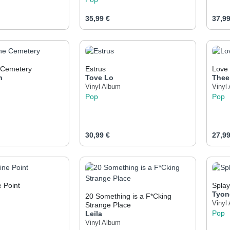
eis:
Regulärer Preis:
Regul
35,99 €
37,99
t Anzahl: Gib den gewünschten Wert ein od
Produkt Anzahl: Gib den 
Pr
e Cemetery
Estrus
Love 
h
Tove Lo
Thee
Vinyl Album
Vinyl
Pop
Pop
eis:
Regulärer Preis:
Regul
30,99 €
27,99
t Anzahl: Gib den gewünschten Wert ein od
Produkt Anzahl: Gib den 
Pr
 Point
Spla
Tyon
20 Something is a F*Cking
Vinyl
Strange Place
Pop
Leila
Vinyl Album