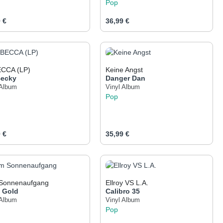
Pop
ärer Preis:
Regulärer Preis:
 €
36,99 €
er benutze die Schaltflächen um die Anza
gewünschten Wert ein oder benutze die Sch
odukt Anzahl: Gib den gewünschten Wert e
Produkt Anzahl: Gib 
CCA (LP)
Keine Angst
ecky
Danger Dan
 Album
Vinyl Album
Pop
ärer Preis:
Regulärer Preis:
 €
35,99 €
er benutze die Schaltflächen um die Anza
gewünschten Wert ein oder benutze die Sch
odukt Anzahl: Gib den gewünschten Wert e
Produkt Anzahl: Gib 
 Sonnenaufgang
Ellroy VS L.A.
a Gold
Calibro 35
 Album
Vinyl Album
Pop