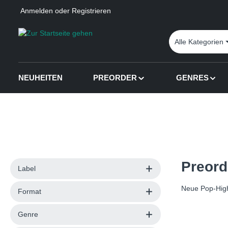
Anmelden
oder
Registrieren
 Hauptinhalt springen
Zur Suche springen
Zur Hauptnavigation springen
Alle Kategorien
NEUHEITEN
PREORDER
GENRES
Preord
Label
Neue Pop-Highl
Format
Genre