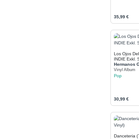
Regulärer Pr
35,99 €
Produk
Los Ojos Del C
INDIE Exkl. 
Hermanos G
Vinyl Album
Pop
Regulärer Pr
30,99 €
Produk
Danceteria 