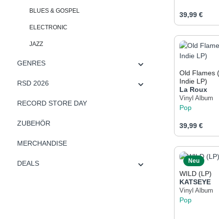
BLUES & GOSPEL
Regulärer Pr
39,99 €
ELECTRONIC
Produk
JAZZ
GENRES
Old Flames 
Indie LP)
RSD 2026
La Roux
Vinyl Album
RECORD STORE DAY
Pop
ZUBEHÖR
Regulärer Pr
39,99 €
MERCHANDISE
Produk
Neu
DEALS
WILD (LP)
KATSEYE
Vinyl Album
Pop