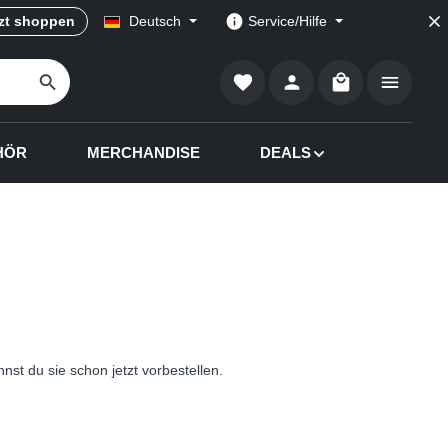
zt shoppen
Deutsch
Service/Hilfe
Warenkorb enthä
HÖR
MERCHANDISE
DEALS
st du sie schon jetzt vorbestellen.