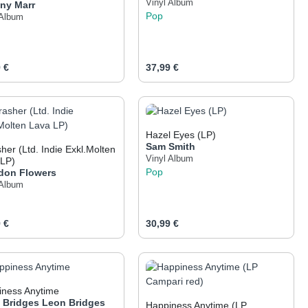
Vinyl Album
ny Marr
Pop
 Album
ärer Preis:
Regulärer Preis:
 €
37,99 €
er benutze die Schaltflächen um die Anza
gewünschten Wert ein oder benutze die Sch
odukt Anzahl: Gib den gewünschten Wert e
Produkt Anzahl: Gib 
Hazel Eyes (LP)
Sam Smith
ie Exkl.Molten
Vinyl Album
 LP)
Pop
don Flowers
 Album
ärer Preis:
Regulärer Preis:
 €
30,99 €
er benutze die Schaltflächen um die Anza
gewünschten Wert ein oder benutze die Sch
odukt Anzahl: Gib den gewünschten Wert e
Produkt Anzahl: Gib 
iness Anytime
 Bridges
Leon Bridges
Happiness Anytime (LP