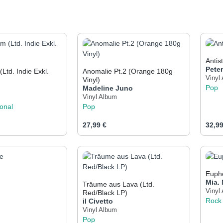
Antis
Peter
Ltd. Indie Exkl.
Anomalie Pt.2 (Orange 180g
Vinyl
Vinyl)
Pop
e
Madeline Juno
Vinyl Album
ional
Pop
eis:
Regulärer Preis:
Regul
27,99 €
32,99
t Anzahl: Gib den gewünschten Wert ein od
Produkt Anzahl: Gib den 
Pr
Eupho
Mia.
Träume aus Lava (Ltd.
Vinyl
Red/Black LP)
Rock
il Civetto
Vinyl Album
Pop