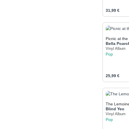
Regulärer Pr
31,99 €
Produk
Picnic at th
Bella Poarc
Vinyl Album
Pop
Regulärer Pr
25,99 €
Produk
The Lemoine
Blind Yeo
Vinyl Album
Pop