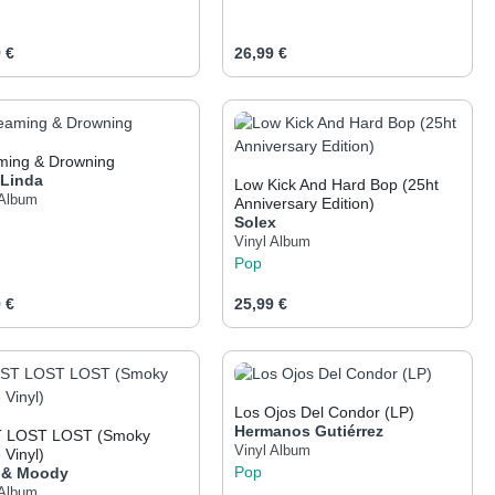
ärer Preis:
Regulärer Preis:
 €
26,99 €
er benutze die Schaltflächen um die Anza
gewünschten Wert ein oder benutze die Sch
odukt Anzahl: Gib den gewünschten Wert e
Produkt Anzahl: Gib 
ming & Drowning
f
Linda
Low Kick And Hard Bop (25ht
 Album
Anniversary Edition)
Solex
Vinyl Album
Pop
ärer Preis:
Regulärer Preis:
 €
25,99 €
er benutze die Schaltflächen um die Anza
gewünschten Wert ein oder benutze die Sch
odukt Anzahl: Gib den gewünschten Wert e
Produkt Anzahl: Gib 
Los Ojos Del Condor (LP)
Hermanos Gutiérrez
LOST LOST (Smoky
Vinyl Album
 Vinyl)
Pop
t & Moody
 Album