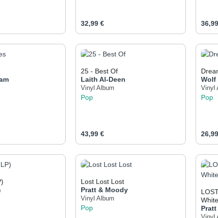
eis:
Regulärer Preis:
Regul
32,99 €
36,99
t Anzahl: Gib den gewünschten Wert ein od
Produkt Anzahl: Gib den 
Pr
25 - Best Of
Drea
ham
Laith Al-Deen
Wol
Vinyl Album
Vinyl
Pop
Pop
eis:
Regulärer Preis:
Regul
43,99 €
26,99
t Anzahl: Gib den gewünschten Wert ein od
Produkt Anzahl: Gib den 
Pr
)
Lost Lost Lost
n
Pratt & Moody
LOST 
Vinyl Album
White
Pop
Prat
Vinyl