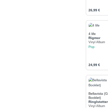
Regulärer Pr
26,99 €
Produk
4 life
Rigmor
Vinyl Album
Pop
Regulärer Pr
24,99 €
Produk
Bellavista (
Booklet)
Ringlstetter
Vinyl Album