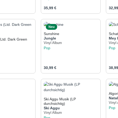
eis:
Regulärer Preis:
Regul
35,99 €
32,99
t Anzahl: Gib den gewünschten Wert ein od
Produkt Anzahl: Gib den 
Pr
Neu
Sunshine
Schat
Jungle
Mey
(Ltd. Dark Green
Vinyl Album
Vinyl
Pop
Pop
eis:
Regulärer Preis:
Regul
30,99 €
38,99
t Anzahl: Gib den gewünschten Wert ein od
Produkt Anzahl: Gib den 
Pr
Algor
Natal
Ski Aggu Musik (LP
Vinyl
durchsichtig)
Pop
Ski Aggu
Vinyl Album
Pop