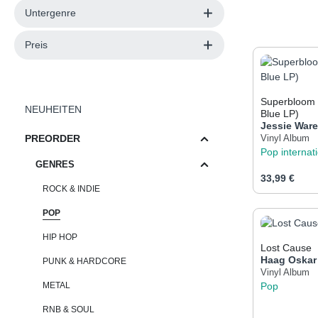
Untergenre
Preis
Superbloom (
NEUHEITEN
Blue LP)
Jessie War
PREORDER
Vinyl Album
Pop internat
GENRES
Regulärer Pr
33,99 €
ROCK & INDIE
POP
Produk
HIP HOP
Lost Cause
Haag
Oskar
PUNK & HARDCORE
Vinyl Album
METAL
Pop
RNB & SOUL