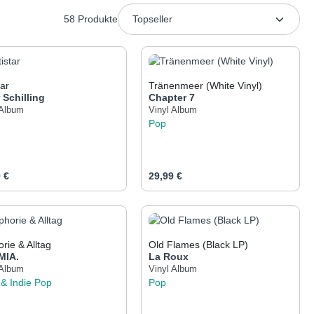
58 Produkte
tar
Tränenmeer (White Vinyl)
 Schilling
Chapter 7
 Album
Vinyl Album
Pop
ärer Preis:
Regulärer Preis:
 €
29,99 €
er benutze die Schaltflächen um die Anza
gewünschten Wert ein oder benutze die Sch
odukt Anzahl: Gib den gewünschten Wert e
Produkt Anzahl: Gib 
rie & Alltag
Old Flames (Black LP)
MIA.
La Roux
 Album
Vinyl Album
 & Indie
Pop
Pop