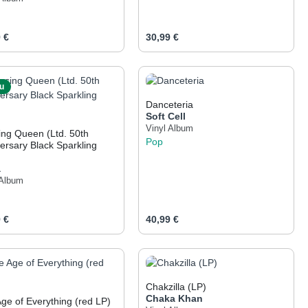
ärer Preis:
Regulärer Preis:
 €
30,99 €
er benutze die Schaltflächen um die Anza
gewünschten Wert ein oder benutze die Sch
odukt Anzahl: Gib den gewünschten Wert e
Produkt Anzahl: Gib 
u
Danceteria
Soft Cell
Vinyl Album
ng Queen (Ltd. 50th
Pop
ersary Black Sparkling
a
 Album
ärer Preis:
Regulärer Preis:
 €
40,99 €
er benutze die Schaltflächen um die Anza
gewünschten Wert ein oder benutze die Sch
odukt Anzahl: Gib den gewünschten Wert e
Produkt Anzahl: Gib 
Chakzilla (LP)
Chaka Khan
ge of Everything (red LP)