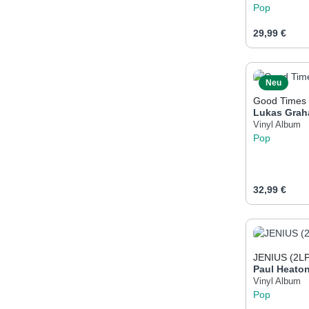
Pop
Regulärer Pr
29,99 €
Produk
Neu
Good Times
Lukas Gra
Vinyl Album
Pop
Regulärer Pr
32,99 €
Produk
JENIUS (2LP
Paul Heato
Vinyl Album
Pop