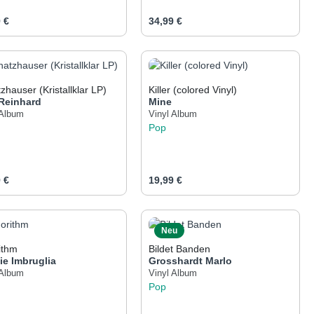
ärer Preis:
Regulärer Preis:
 €
34,99 €
er benutze die Schaltflächen um die Anza
gewünschten Wert ein oder benutze die Sch
odukt Anzahl: Gib den gewünschten Wert e
Produkt Anzahl: Gib 
zhauser (Kristallklar LP)
Killer (colored Vinyl)
Reinhard
Mine
 Album
Vinyl Album
Pop
ärer Preis:
Regulärer Preis:
 €
19,99 €
er benutze die Schaltflächen um die Anza
gewünschten Wert ein oder benutze die Sch
odukt Anzahl: Gib den gewünschten Wert e
Produkt Anzahl: Gib 
Neu
ithm
Bildet Banden
ie Imbruglia
Grosshardt
Marlo
 Album
Vinyl Album
Pop