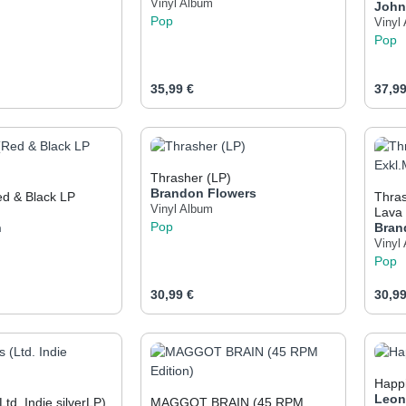
Vinyl Album
John
Pop
Vinyl
Pop
eis:
Regulärer Preis:
Regul
35,99 €
37,99
t Anzahl: Gib den gewünschten Wert ein od
Produkt Anzahl: Gib den 
Pr
Thrasher (LP)
Brandon Flowers
ed & Black LP
Thrasher (Ltd. Ind
Vinyl Album
Lava
Pop
n
Bran
Vinyl
Pop
eis:
Regulärer Preis:
Regul
30,99 €
30,99
t Anzahl: Gib den gewünschten Wert ein od
Produkt Anzahl: Gib den 
Pr
Happ
Leon
td. Indie silverLP)
MAGGOT BRAIN (45 RPM