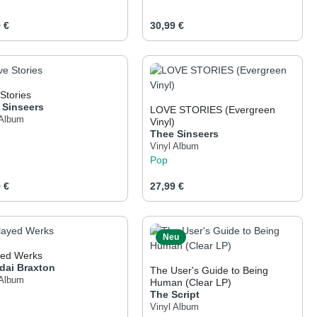
ärer Preis:
Regulärer Preis:
 €
30,99 €
er benutze die Schaltflächen um die Anza
gewünschten Wert ein oder benutze die Sch
odukt Anzahl: Gib den gewünschten Wert e
Produkt Anzahl: Gib 
Stories
 Sinseers
LOVE STORIES (Evergreen
 Album
Vinyl)
Thee Sinseers
Vinyl Album
Pop
ärer Preis:
Regulärer Preis:
 €
27,99 €
er benutze die Schaltflächen um die Anza
gewünschten Wert ein oder benutze die Sch
odukt Anzahl: Gib den gewünschten Wert e
Produkt Anzahl: Gib 
Neu
yed Werks
dai Braxton
The User's Guide to Being
 Album
Human (Clear LP)
The Script
Vinyl Album