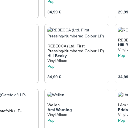
Pop
eis:
Regulärer Preis:
Regul
34,99 €
29,99
t Anzahl: Gib den gewünschten Wert ein od
Produkt Anzahl: Gib den 
Pr
REBE
Hill
B
REBECCA (Ltd. First
Vinyl
Pressing/Numbered Colour LP)
Pop
Hill
Becky
Vinyl Album
Pop
eis:
Regulärer Preis:
Regul
34,99 €
34,99
t Anzahl: Gib den gewünschten Wert ein od
Produkt Anzahl: Gib den 
Pr
Wellen
I Am
Ami Warning
Frid
Gatefold/+LP-
Vinyl Album
Vinyl
Pop
Pop