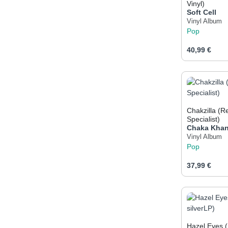
Vinyl)
Soft Cell
Vinyl Album
Pop
Regulärer Pr
40,99 €
Produk
Chakzilla (R
Specialist)
Chaka Kha
Vinyl Album
Pop
Regulärer Pr
37,99 €
Produk
Hazel Eyes (L