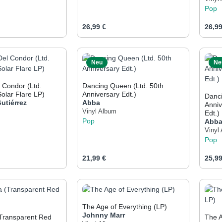
Pop
eis:
Regulärer Preis:
Regul
26,99 €
26,99
t Anzahl: Gib den gewünschten Wert ein od
Produkt Anzahl: Gib den 
Pr
Neu
Ne
ondor (Ltd.
Dancing Queen (Ltd. 50th
Solar Flare LP)
Anniversary Edt.)
Danci
utiérrez
Abba
Anniv
Vinyl Album
Edt.)
Pop
Abb
Vinyl
Pop
eis:
Regulärer Preis:
Regul
21,99 €
25,99
t Anzahl: Gib den gewünschten Wert ein od
Produkt Anzahl: Gib den 
Pr
The Age of Everything (LP)
Johnny Marr
(Transparent Red
The A