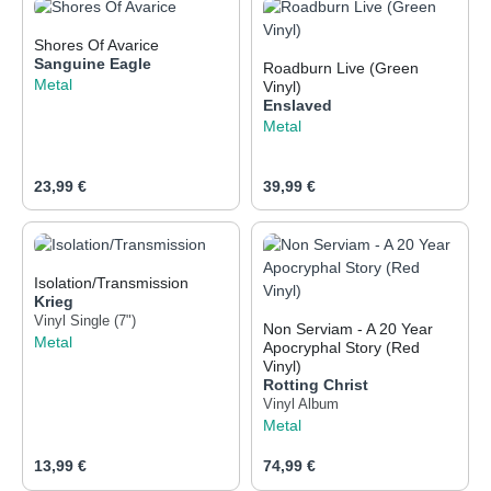
Shores Of Avarice
Sanguine Eagle
Roadburn Live (Green
Metal
Vinyl)
Enslaved
Metal
Regulärer Preis:
Regulärer Preis:
23,99 €
39,99 €
Isolation/Transmission
Krieg
Vinyl Single (7")
Non Serviam - A 20 Year
Metal
Apocryphal Story (Red
Vinyl)
Rotting Christ
Vinyl Album
Metal
Regulärer Preis:
Regulärer Preis:
13,99 €
74,99 €