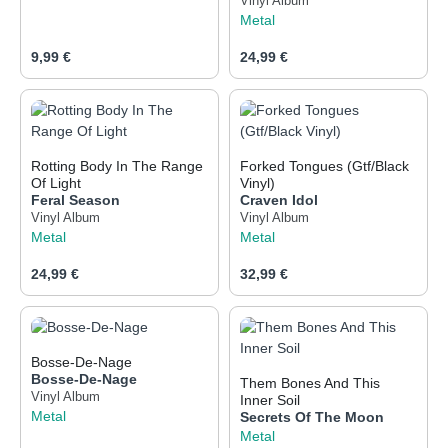
Vinyl Album
Metal
Regulärer Preis:
Regulärer Preis:
9,99 €
24,99 €
Rotting Body In The Range
Forked Tongues (Gtf/Black
Of Light
Vinyl)
Feral Season
Craven Idol
Vinyl Album
Vinyl Album
Metal
Metal
Regulärer Preis:
Regulärer Preis:
24,99 €
32,99 €
Bosse-De-Nage
Bosse-De-Nage
Them Bones And This
Vinyl Album
Inner Soil
Metal
Secrets Of The Moon
Metal