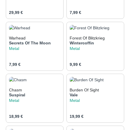
Regulärer Preis:
Regulärer Preis:
29,99 €
7,99 €
Warhead
Forest Of Blitzkrieg
Secrets Of The Moon
Wintercoffin
Metal
Metal
Regulärer Preis:
Regulärer Preis:
7,99 €
9,99 €
Chasm
Burden Of Sight
Suspiral
Vale
Metal
Metal
Regulärer Preis:
Regulärer Preis:
18,99 €
19,99 €