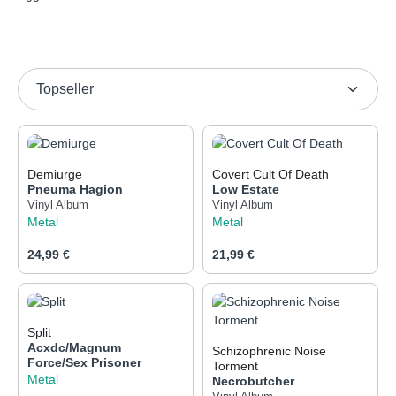
Demiurge
Covert Cult Of Death
Pneuma Hagion
Low Estate
Vinyl Album
Vinyl Album
Metal
Metal
Regulärer Preis:
Regulärer Preis:
24,99 €
21,99 €
Split
Acxdc/Magnum
Schizophrenic Noise
Force/Sex Prisoner
Torment
Metal
Necrobutcher