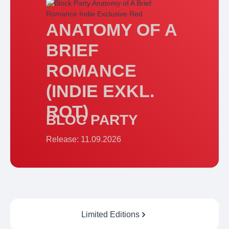
ANATOMY OF A
BRIEF
ROMANCE
(INDIE EXKL.
ROT)
BLOC PARTY
Release: 11.09.2026
Kategoriegalerie überspringen
Limited Editions