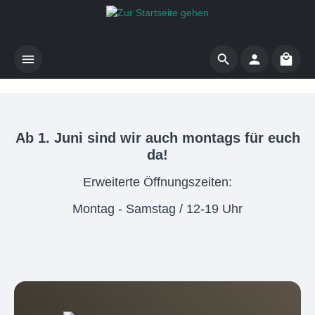
Zum Hauptinhalt springen
Waren
Ab 1. Juni sind wir auch montags für euch
da!
Erweiterte Öffnungszeiten:
Montag - Samstag / 12-19 Uhr
Slide {current} von {total} wird angezeigt