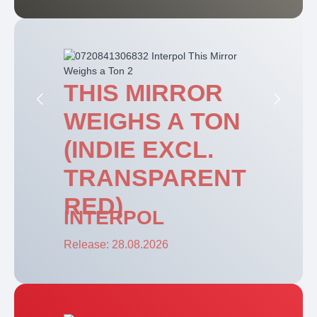
THIS MIRROR
Zum vorherigen Slide
Zum näc
WEIGHS A TON
(INDIE EXCL.
TRANSPARENT
RED)
INTERPOL
Release: 28.08.2026