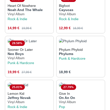
Heart Of Nowhere
Bigfoot
Noah And The Whale
Cayucas
Vinyl Album
Vinyl Album
Rock & Indie
Rock & Indie
Verkaufspreis:
Verkaufspreis:
14,99 €
Regulärer Preis:
12,99 €
Regulärer Preis:
19,99 €
16,99 €
28.58
%
Sooner Or Later
Phylum Phyloid
Neo Boys
Phylums
Vinyl Album
Punk & Hardcore
Punk & Hardcore
Verkaufspreis:
Regulärer Preis:
19,99 €
Regulärer Preis:
18,99 €
27,99 €
25.01
%
27.79
%
Lemon Kid
Give In
Jeffrey Novak
On An On
Vinyl Album
Vinyl Album
Rock & Indie
Pop