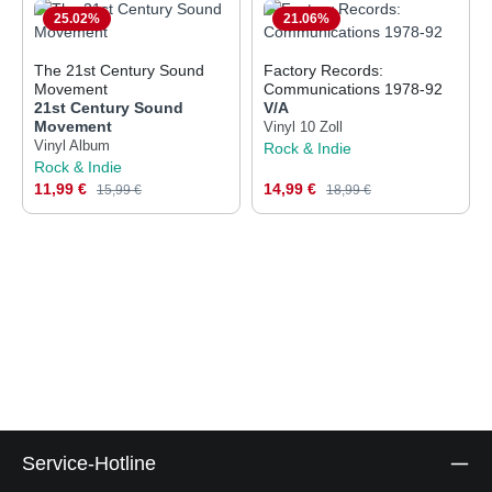
25.02
%
21.06
%
The 21st Century Sound
Factory Records:
Movement
Communications 1978-92
21st Century Sound
V/A
Movement
Vinyl 10 Zoll
Vinyl Album
Rock & Indie
Rock & Indie
Verkaufspreis:
Verkaufspreis:
11,99 €
Regulärer Preis:
14,99 €
Regulärer Preis:
15,99 €
18,99 €
Service-Hotline