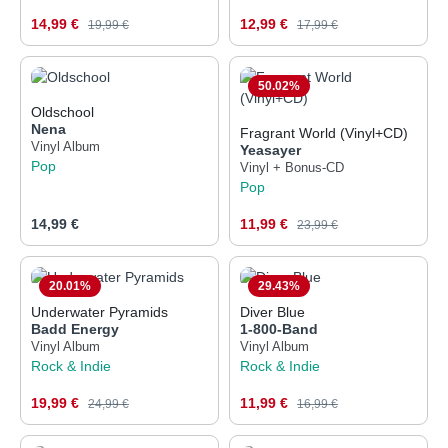
Verkaufspreis:
Verkaufspreis:
14,99 €
Regulärer Preis:
12,99 €
Regulärer Preis:
19,99 €
17,99 €
50.02
%
Oldschool
Nena
Fragrant World (Vinyl+CD)
Vinyl Album
Yeasayer
Pop
Vinyl + Bonus-CD
Pop
Regulärer Preis:
Verkaufspreis:
14,99 €
11,99 €
Regulärer Preis:
23,99 €
20.01
%
29.43
%
Underwater Pyramids
Diver Blue
Badd Energy
1-800-Band
Vinyl Album
Vinyl Album
Rock & Indie
Rock & Indie
Verkaufspreis:
Verkaufspreis:
19,99 €
Regulärer Preis:
11,99 €
Regulärer Preis:
24,99 €
16,99 €