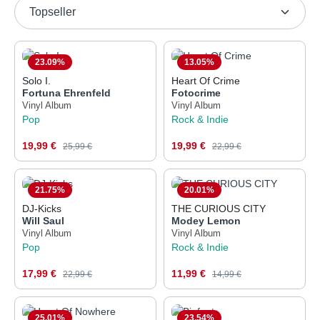
23.09
%
13.05
%
Solo I.
Heart Of Crime
Fortuna Ehrenfeld
Fotocrime
Vinyl Album
Vinyl Album
Pop
Rock & Indie
Verkaufspreis:
Verkaufspreis:
19,99 €
Regulärer Preis:
19,99 €
Regulärer Preis:
25,99 €
22,99 €
21.75
%
20.01
%
DJ-Kicks
THE CURIOUS CITY
Will Saul
Modey Lemon
Vinyl Album
Vinyl Album
Pop
Rock & Indie
Verkaufspreis:
Verkaufspreis:
17,99 €
Regulärer Preis:
11,99 €
Regulärer Preis:
22,99 €
14,99 €
25.01
%
23.54
%