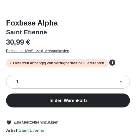
Foxbase Alpha
Saint Etienne
Regulärer Preis:
30,99 €
Preise inkl. MwSt. zzgl. Versandkosten
Lieferzeit abhängig von Verfügbarkeit bei Lieferanten.
Produkt Anzahl: Gib den gewünschten Wert ein oder b
In den Warenkorb
Zum Merkzettel hinzufügen
Artist:
Saint Etienne