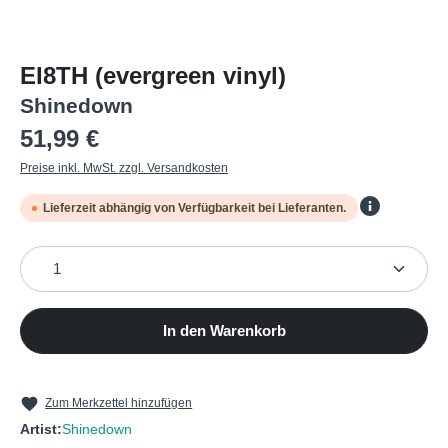
EI8TH (evergreen vinyl)
Shinedown
Regulärer Preis:
51,99 €
Preise inkl. MwSt. zzgl. Versandkosten
Lieferzeit abhängig von Verfügbarkeit bei Lieferanten.
Produkt Anzahl: Gib den gewünschten Wert ein oder b
In den Warenkorb
Zum Merkzettel hinzufügen
Artist:
Shinedown