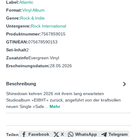
Label:
Atlantic
Format:
Vinyl Album
Genre:
Rock & Indie
Untergenre:
Rock International
Produktnummer:
7567859015
GTIN/EAN:
075678590153
Set-Inhalt
2
Zusatzinfo
Evergreen Vinyl
Erscheinungsdatum:
28.05.2026
Beschreibung
Shinedown kehren 2026 mit ihrem lang erwarteten
Studioalbum »EI8HT« zurück, angeführt von der kraftvollen
neuen Single »Safe…
Mehr
Facebook
X
WhatsApp
Telegram
Teilen