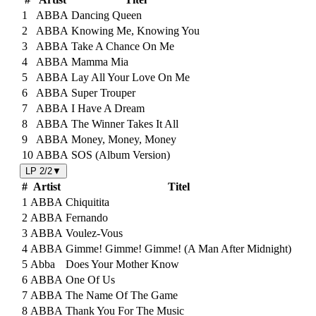
1
ABBA
Dancing Queen
2
ABBA
Knowing Me, Knowing You
3
ABBA
Take A Chance On Me
4
ABBA
Mamma Mia
5
ABBA
Lay All Your Love On Me
6
ABBA
Super Trouper
7
ABBA
I Have A Dream
8
ABBA
The Winner Takes It All
9
ABBA
Money, Money, Money
10
ABBA
SOS (Album Version)
LP 2/2
▼
#
Artist
Titel
1
ABBA
Chiquitita
2
ABBA
Fernando
3
ABBA
Voulez-Vous
4
ABBA
Gimme! Gimme! Gimme! (A Man After Midnight)
5
Abba
Does Your Mother Know
6
ABBA
One Of Us
7
ABBA
The Name Of The Game
8
ABBA
Thank You For The Music