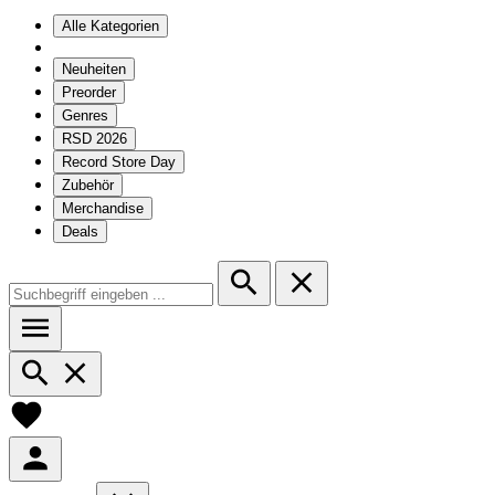
Alle Kategorien
Neuheiten
Preorder
Genres
RSD 2026
Record Store Day
Zubehör
Merchandise
Deals