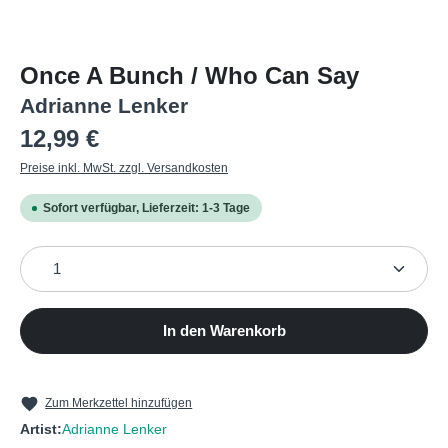
Once A Bunch / Who Can Say
Adrianne Lenker
Regulärer Preis:
12,99 €
Preise inkl. MwSt. zzgl. Versandkosten
Sofort verfügbar, Lieferzeit: 1-3 Tage
Produkt Anzahl: Gib den gewünschten Wert ein oder b
In den Warenkorb
Zum Merkzettel hinzufügen
Artist:
Adrianne Lenker