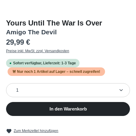
Yours Until The War Is Over
Amigo The Devil
Regulärer Preis:
29,99 €
Preise inkl. MwSt. zzgl. Versandkosten
Sofort verfügbar, Lieferzeit: 1-3 Tage
🚨 Nur noch
1
Artikel auf Lager – schnell zugreifen!
Produkt Anzahl: Gib den gewünschten Wert ein oder b
In den Warenkorb
Zum Merkzettel hinzufügen