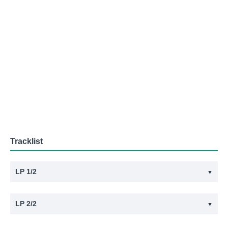
Tracklist
LP 1/2
▼
#
Artist
Titel
LP 2/2
▼
1
Backstreet Boys
Larger Than Life
#
Artist
Titel
2
Backstreet Boys
I Want It That Way