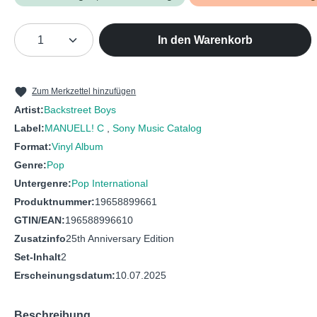
Produkt Anzahl: Gib den gewünschten We
In den Warenkorb
Zum Merkzettel hinzufügen
Artist:
Backstreet Boys
Label:
MANUELL! C
,
Sony Music Catalog
Format:
Vinyl Album
Genre:
Pop
Untergenre:
Pop International
Produktnummer:
19658899661
GTIN/EAN:
196588996610
Zusatzinfo
25th Anniversary Edition
Set-Inhalt
2
Erscheinungsdatum:
10.07.2025
Beschreibung