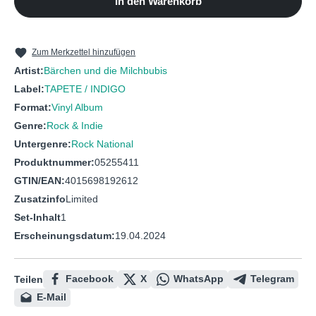
In den Warenkorb
10
Lokalrunde
11
Wild
12
Tantragott + Tinderhengst
Zum Merkzettel hinzufügen
Artist:
Bärchen und die Milchbubis
13
Hbf Berlin
Label:
TAPETE / INDIGO
14
Blondie
Format:
Vinyl Album
Genre:
Rock & Indie
Untergenre:
Rock National
Produktnummer:
05255411
GTIN/EAN:
4015698192612
Zusatzinfo
Limited
Set-Inhalt
1
Erscheinungsdatum:
19.04.2024
Facebook
X
WhatsApp
Telegram
Teilen
E-Mail