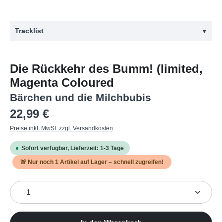
Tracklist
▼
#
Titel
Die Rückkehr des Bumm! (limited,
1
Bettwanzenalarm
Magenta Coloured
2
Katzenvideo
Bärchen und die Milchbubis
3
Fett
Regulärer Preis:
22,99 €
4
Happy Bonbon
Preise inkl. MwSt. zzgl. Versandkosten
5
Outro
Sofort verfügbar, Lieferzeit: 1-3 Tage
6
Geister
🚨 Nur noch
1
Artikel auf Lager – schnell zugreifen!
7
Kein Problem
Produkt Anzahl: Gib den gewünschten Wert ein oder b
8
Alles Falsch
9
Mansplainer