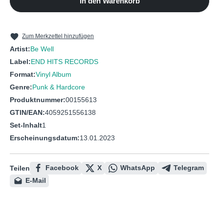
In den Warenkorb
10
Longing
11
Confessional
Zum Merkzettel hinzufügen
Artist:
Be Well
Label:
END HITS RECORDS
Format:
Vinyl Album
Genre:
Punk & Hardcore
Produktnummer:
00155613
GTIN/EAN:
4059251556138
Set-Inhalt
1
Erscheinungsdatum:
13.01.2023
Facebook
X
WhatsApp
Telegram
Teilen
E-Mail