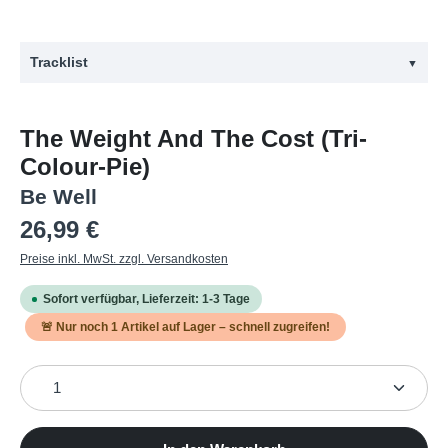
Tracklist
▼
#
Titel
The Weight And The Cost (Tri-
1
Meaningless Measures
Colour-Pie)
2
Magic
Be Well
3
Strength For Breacth
Regulärer Preis:
26,99 €
4
Tiny Little Pieces
Preise inkl. MwSt. zzgl. Versandkosten
5
Morning Light
Sofort verfügbar, Lieferzeit: 1-3 Tage
6
The Weight And The Costs
🚨 Nur noch
1
Artikel auf Lager – schnell zugreifen!
7
Each Passing Day
Produkt Anzahl: Gib den gewünschten Wert ein oder b
8
Frozen
9
Aperture