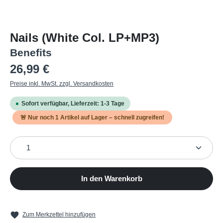
Nails (White Col. LP+MP3)
Benefits
Regulärer Preis:
26,99 €
Preise inkl. MwSt. zzgl. Versandkosten
Sofort verfügbar, Lieferzeit: 1-3 Tage
🚨 Nur noch
1
Artikel auf Lager – schnell zugreifen!
Produkt Anzahl: Gib den gewünschten Wert ein oder b
In den Warenkorb
Zum Merkzettel hinzufügen