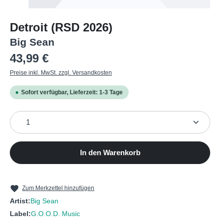
Detroit (RSD 2026)
Big Sean
Regulärer Preis:
43,99 €
Preise inkl. MwSt. zzgl. Versandkosten
Sofort verfügbar, Lieferzeit: 1-3 Tage
Produkt Anzahl: Gib den gewünschten Wert ein oder b
In den Warenkorb
Zum Merkzettel hinzufügen
Artist:
Big Sean
Label:
G.O.O.D. Music