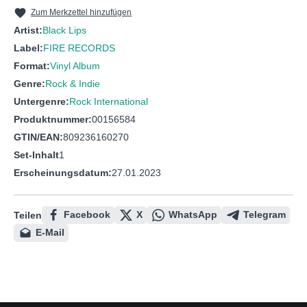
10
The lie
Zum Merkzettel hinzufügen
11
Time
Artist:
Black Lips
Label:
FIRE RECORDS
12
Dumpster Dive
Format:
Vinyl Album
13
New Direction
Genre:
Rock & Indie
14
Noc-A-Homa
Untergenre:
Rock International
Produktnummer:
00156584
15
Don't Mess Up My Baby
GTIN/EAN:
809236160270
16
You keep on running
Set-Inhalt
1
Erscheinungsdatum:
27.01.2023
Facebook
X
WhatsApp
Telegram
Teilen
E-Mail