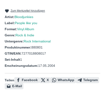
10
Repo
11
The Man Who Ate Himself
Zum Merkzettel hinzufügen
Artist:
Bloodjunkies
12
October Leaves
Label:
People like you
13
Thirteen
Format:
Vinyl Album
14
Deliver Us From Harm
Genre:
Rock & Indie
Untergenre:
Rock International
15
R.I.P.
Produktnummer:
880801
16
Eating Our Enemies
GTIN/EAN:
7277018808017
17
My Hero
Set-Inhalt
1
Erscheinungsdatum:
17.05.2004
Facebook
X
WhatsApp
Telegram
Teilen
E-Mail