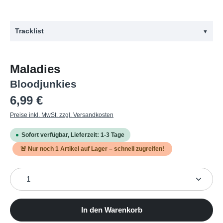
Tracklist
▼
#
Titel
Maladies
1
Caldera
Bloodjunkies
2
June Gloom
Regulärer Preis:
6,99 €
3
Maladies
Preise inkl. MwSt. zzgl. Versandkosten
4
This Cursed Place
Sofort verfügbar, Lieferzeit: 1-3 Tage
5
Raise Me Glass To You
🚨 Nur noch
1
Artikel auf Lager – schnell zugreifen!
6
51st State
Produkt Anzahl: Gib den gewünschten Wert ein oder b
7
Getting Evil
8
Deer Rifle
9
Green & Gray
In den Warenkorb