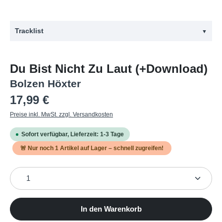
Tracklist
▼
#
Titel
Du Bist Nicht Zu Laut (+Download)
1
Geh Nach Hause (A-Seite)
Bolzen Höxter
2
Die Dinge
Regulärer Preis:
17,99 €
3
Du Bist Nicht Zu Laut
Preise inkl. MwSt. zzgl. Versandkosten
4
Egomann
Sofort verfügbar, Lieferzeit: 1-3 Tage
5
Mörder
🚨 Nur noch
1
Artikel auf Lager – schnell zugreifen!
6
Bettina (B-Seite)
Produkt Anzahl: Gib den gewünschten Wert ein oder b
7
Eiszeit
8
Kleiner Matrose
9
Rocker
In den Warenkorb