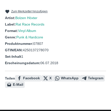
10
Edekav
11
Weites Feld
Zum Merkzettel hinzufügen
Artist:
Bolzen Höxter
12
Scheissegal
Label:
Rat Race Records
Format:
Vinyl Album
Genre:
Punk & Hardcore
Produktnummer:
07807
GTIN/EAN:
4250137278070
Set-Inhalt
1
Erscheinungsdatum:
06.07.2018
Facebook
X
WhatsApp
Telegram
Teilen
E-Mail