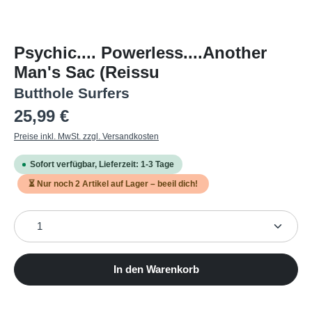
Psychic.... Powerless....Another
Man's Sac (Reissu
Butthole Surfers
Regulärer Preis:
25,99 €
Preise inkl. MwSt. zzgl. Versandkosten
Sofort verfügbar, Lieferzeit: 1-3 Tage
⏳ Nur noch
2
Artikel auf Lager – beeil dich!
Produkt Anzahl: Gib den gewünschten Wert ein oder b
In den Warenkorb