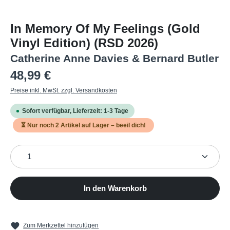
In Memory Of My Feelings (Gold
Vinyl Edition) (RSD 2026)
Catherine Anne Davies & Bernard Butler
Regulärer Preis:
48,99 €
Preise inkl. MwSt. zzgl. Versandkosten
Sofort verfügbar, Lieferzeit: 1-3 Tage
⏳ Nur noch
2
Artikel auf Lager – beeil dich!
Produkt Anzahl: Gib den gewünschten Wert ein oder b
In den Warenkorb
Zum Merkzettel hinzufügen