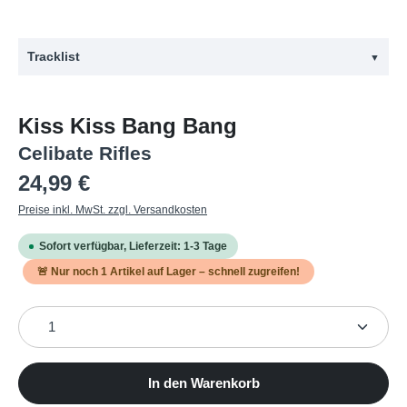
Tracklist
▼
#
Titel
Kiss Kiss Bang Bang
1
Back in the Red
Celibate Rifles
2
Temper Temper
Regulärer Preis:
24,99 €
3
Jns
Preise inkl. MwSt. zzgl. Versandkosten
4
Pretty Colours
Sofort verfügbar, Lieferzeit: 1-3 Tage
5
Nether World
🚨 Nur noch
1
Artikel auf Lager – schnell zugreifen!
6
Some Kinda Feeling
Produkt Anzahl: Gib den gewünschten Wert ein oder b
7
New Mistakes
8
Carmine Vattelly (n.Y.N.Y.C)
9
City of Fun
In den Warenkorb