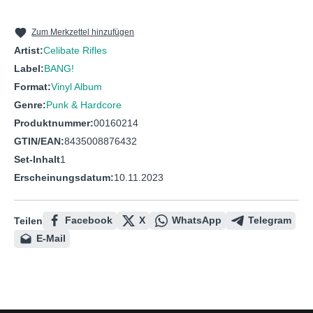
10
Conflict of Instinct
11
Sometimes
Zum Merkzettel hinzufügen
Artist:
Celibate Rifles
12
Burn My Eye
Label:
BANG!
13
S.O.S
Format:
Vinyl Album
Genre:
Punk & Hardcore
Produktnummer:
00160214
GTIN/EAN:
8435008876432
Set-Inhalt
1
Erscheinungsdatum:
10.11.2023
Facebook
X
WhatsApp
Telegram
Teilen
E-Mail