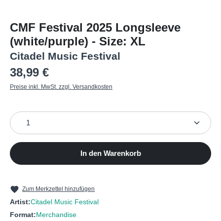
CMF Festival 2025 Longsleeve
(white/purple) - Size: XL
Citadel Music Festival
Regulärer Preis:
38,99 €
Preise inkl. MwSt. zzgl. Versandkosten
Produkt Anzahl: Gib den gewünschten Wert ein oder b
In den Warenkorb
Zum Merkzettel hinzufügen
Artist:
Citadel Music Festival
Format:
Merchandise