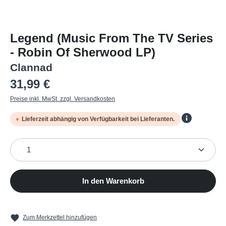
Legend (Music From The TV Series
- Robin Of Sherwood LP)
Clannad
Regulärer Preis:
31,99 €
Preise inkl. MwSt. zzgl. Versandkosten
Lieferzeit abhängig von Verfügbarkeit bei Lieferanten.
Produkt Anzahl: Gib den gewünschten Wert ein oder b
In den Warenkorb
Zum Merkzettel hinzufügen