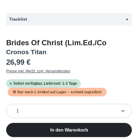
Tracklist
▼
#
Titel
Brides Of Christ (Lim.Ed./Co
1
The Creator (A-Seite)
Cronos Titan
2
Galeidos (Vinyl Edit)
Regulärer Preis:
26,99 €
3
I Am A Man Of God
Preise inkl. MwSt. zzgl. Versandkosten
4
Baby In Religious Trance (Vinyl Edit) (B-Seite)
Sofort verfügbar, Lieferzeit: 1-3 Tage
5
The Art Of Coincidence (Vinyl Edit)
🚨 Nur noch
1
Artikel auf Lager – schnell zugreifen!
Produkt Anzahl: Gib den gewünschten Wert ein oder b
In den Warenkorb