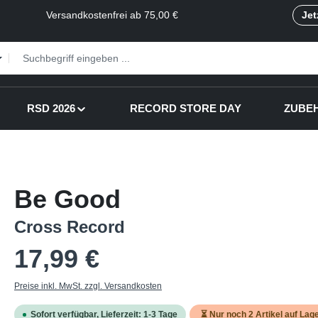
Versandkostenfrei ab 75,00 €
Jet
RSD 2026
RECORD STORE DAY
ZUBE
Be Good
Cross Record
Regulärer Preis:
17,99 €
Preise inkl. MwSt. zzgl. Versandkosten
Sofort verfügbar, Lieferzeit: 1-3 Tage
⏳ Nur noch
2
Artikel auf Lage