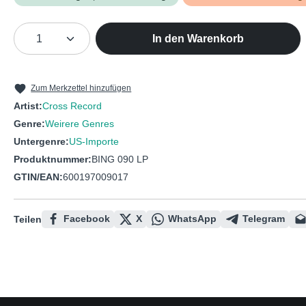
Produkt Anzahl: Gib den gewünschten We
In den Warenkorb
Zum Merkzettel hinzufügen
Artist:
Cross Record
Genre:
Weirere Genres
Untergenre:
US-Importe
Produktnummer:
BING 090 LP
GTIN/EAN:
600197009017
Facebook
X
WhatsApp
Telegram
Teilen