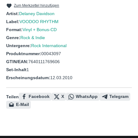
10
I Slept Late
Zum Merkzettel hinzufügen
11
Magpe Song
Artist:
Delaney Davidson
Label:
VOODOO RHYTHM
12
Windy City
Format:
Vinyl + Bonus-CD
13
Something Of Your Own
Genre:
Rock & Indie
14
How Lucky You Are
Untergenre:
Rock International
Produktnummer:
00043097
GTIN/EAN:
7640111769606
Set-Inhalt
1
Erscheinungsdatum:
12.03.2010
Facebook
X
WhatsApp
Telegram
Teilen
E-Mail