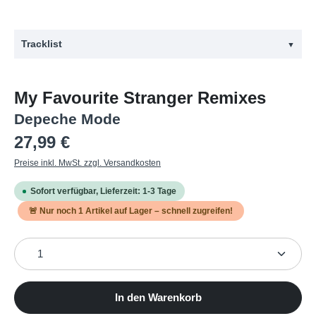
Tracklist
▼
#
Titel
My Favourite Stranger Remixes
1
My Favourite Stranger (Boris Brejcha Remix)
Depeche Mode
2
My Favourite Stranger (Ela Minus Remix)
Regulärer Preis:
27,99 €
3
My Favourite Stranger (Long Island Sound Remix)
Preise inkl. MwSt. zzgl. Versandkosten
Sofort verfügbar, Lieferzeit: 1-3 Tage
🚨 Nur noch
1
Artikel auf Lager – schnell zugreifen!
Produkt Anzahl: Gib den gewünschten Wert ein oder b
In den Warenkorb