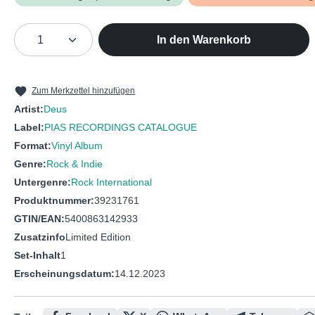
Produkt Anzahl: Gib den gewünschten We
In den Warenkorb
Zum Merkzettel hinzufügen
Artist:
Deus
Label:
PIAS RECORDINGS CATALOGUE
Format:
Vinyl Album
Genre:
Rock & Indie
Untergenre:
Rock International
Produktnummer:
39231761
GTIN/EAN:
5400863142933
Zusatzinfo
Limited Edition
Set-Inhalt
1
Erscheinungsdatum:
14.12.2023