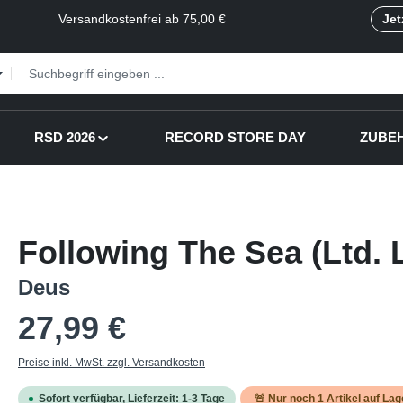
Versandkostenfrei ab 75,00 €
Jet
RSD 2026
RECORD STORE DAY
ZUBE
Following The Sea (Ltd. 
Deus
Regulärer Preis:
27,99 €
Preise inkl. MwSt. zzgl. Versandkosten
Sofort verfügbar, Lieferzeit: 1-3 Tage
🚨 Nur noch
1
Artikel auf Lag