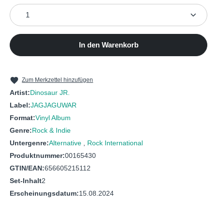
Produkt Anzahl: Gib den gewünschten Wert ein oder b
7
Houses
8
Whenever You're Ready
9
Creepies
In den Warenkorb
10
Show
Zum Merkzettel hinzufügen
Artist:
Dinosaur JR.
Label:
JAGJAGUWAR
Format:
Vinyl Album
Genre:
Rock & Indie
Untergenre:
Alternative
,
Rock International
Produktnummer:
00165430
GTIN/EAN:
656605215112
Set-Inhalt
2
Erscheinungsdatum:
15.08.2024