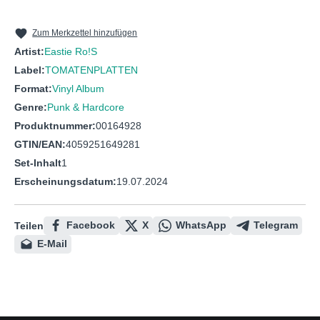
10
Drahtselakt
11
Zeitliche Komponente
Zum Merkzettel hinzufügen
Artist:
Eastie Ro!S
12
Jack Beauregard
Label:
TOMATENPLATTEN
13
Kleben Geblieben
Format:
Vinyl Album
14
Wer Bist Du
Genre:
Punk & Hardcore
Produktnummer:
00164928
GTIN/EAN:
4059251649281
Set-Inhalt
1
Erscheinungsdatum:
19.07.2024
Facebook
X
WhatsApp
Telegram
Teilen
E-Mail