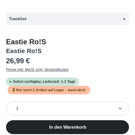
Tracklist
▼
#
Titel
Eastie Ro!S
1
Abhäng Im Wedding
Eastie Ro!S
2
Arschloch
Regulärer Preis:
26,99 €
3
Du in Meiner Hand
Preise inkl. MwSt. zzgl. Versandkosten
4
Brechreiz
Sofort verfügbar, Lieferzeit: 1-3 Tage
5
Secret Love
⏳ Nur noch
2
Artikel auf Lager – beeil dich!
6
George H.
Produkt Anzahl: Gib den gewünschten Wert ein oder b
7
Menschen Aus Glas
8
Ignoriert & Isoliert
9
Ich Finde Mich Nicht Zurecht
In den Warenkorb