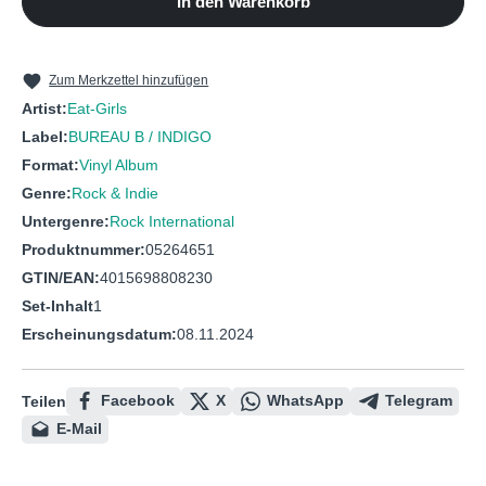
In den Warenkorb
10
Trauschaft
Zum Merkzettel hinzufügen
Artist:
Eat-Girls
Label:
BUREAU B / INDIGO
Format:
Vinyl Album
Genre:
Rock & Indie
Untergenre:
Rock International
Produktnummer:
05264651
GTIN/EAN:
4015698808230
Set-Inhalt
1
Erscheinungsdatum:
08.11.2024
Facebook
X
WhatsApp
Telegram
Teilen
E-Mail