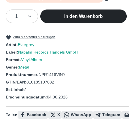
Produkt Anzahl: Gib den gewünschten We
In den Warenkorb
Zum Merkzettel hinzufügen
Artist:
Evergrey
Label:
Napalm Records Handels GmbH
Format:
Vinyl Album
Genre:
Metal
Produktnummer:
NPR1416VINYL
GTIN/EAN:
810185197682
Set-Inhalt
1
Erscheinungsdatum:
04.06.2026
Facebook
X
WhatsApp
Telegram
Teilen