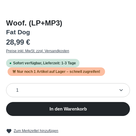
Woof. (LP+MP3)
Fat Dog
Regulärer Preis:
28,99 €
Preise inkl. MwSt. zzgl. Versandkosten
Sofort verfügbar, Lieferzeit: 1-3 Tage
🚨 Nur noch
1
Artikel auf Lager – schnell zugreifen!
Produkt Anzahl: Gib den gewünschten Wert ein oder b
In den Warenkorb
Zum Merkzettel hinzufügen