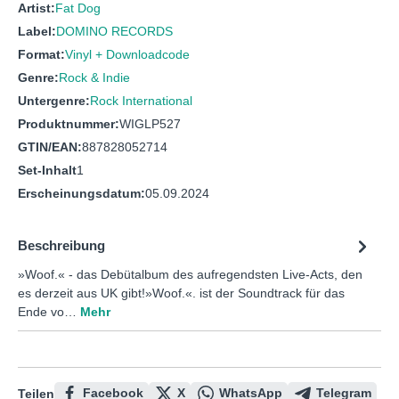
Artist:
Fat Dog
Label:
DOMINO RECORDS
Format:
Vinyl + Downloadcode
Genre:
Rock & Indie
Untergenre:
Rock International
Produktnummer:
WIGLP527
GTIN/EAN:
887828052714
Set-Inhalt
1
Erscheinungsdatum:
05.09.2024
Beschreibung
»Woof.« - das Debütalbum des aufregendsten Live-Acts, den
es derzeit aus UK gibt!»Woof.«. ist der Soundtrack für das
Ende vo…
Mehr
Facebook
X
WhatsApp
Telegram
Teilen