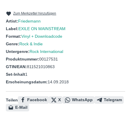
10
FLUGZEUG LIEBE VOLKSZORN
11
ICH NICHT MEHR
Zum Merkzettel hinzufügen
Artist:
Friedemann
12
SINN
Label:
EXILE ON MAINSTREAM
13
WAS ICH ALLES KANN
Format:
Vinyl + Downloadcode
14
SEESUCHT
Genre:
Rock & Indie
Untergenre:
Rock International
Produktnummer:
00127531
GTIN/EAN:
811521010863
Set-Inhalt
1
Erscheinungsdatum:
14.09.2018
Facebook
X
WhatsApp
Telegram
Teilen
E-Mail