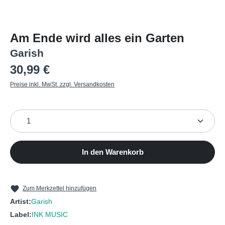
Am Ende wird alles ein Garten
Garish
Regulärer Preis:
30,99 €
Preise inkl. MwSt. zzgl. Versandkosten
Produkt Anzahl: Gib den gewünschten Wert ein oder b
In den Warenkorb
Zum Merkzettel hinzufügen
Artist:
Garish
Label:
INK MUSIC