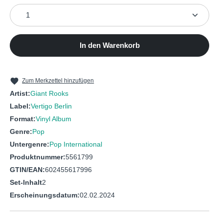
Produkt Anzahl: Gib den gewünschten Wert ein oder b
In den Warenkorb
Zum Merkzettel hinzufügen
Artist:
Giant Rooks
Label:
Vertigo Berlin
Format:
Vinyl Album
Genre:
Pop
Untergenre:
Pop International
Produktnummer:
5561799
GTIN/EAN:
602455617996
Set-Inhalt
2
Erscheinungsdatum:
02.02.2024