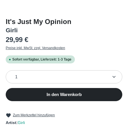
It's Just My Opinion
Girli
Regulärer Preis:
29,99 €
Preise inkl. MwSt. zzgl. Versandkosten
Sofort verfügbar, Lieferzeit: 1-3 Tage
Produkt Anzahl: Gib den gewünschten Wert ein oder b
In den Warenkorb
Zum Merkzettel hinzufügen
Artist:
Girli