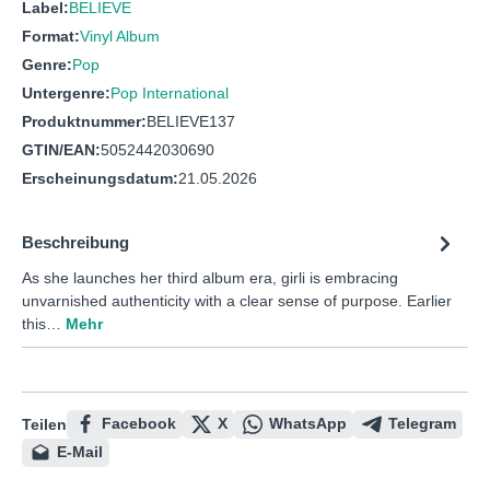
Label:
BELIEVE
Format:
Vinyl Album
Genre:
Pop
Untergenre:
Pop International
Produktnummer:
BELIEVE137
GTIN/EAN:
5052442030690
Erscheinungsdatum:
21.05.2026
Beschreibung
As she launches her third album era, girli is embracing
unvarnished authenticity with a clear sense of purpose. Earlier
this…
Mehr
Facebook
X
WhatsApp
Telegram
Teilen
E-Mail