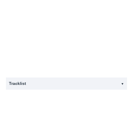
Tracklist
▼
#
Titel
MY HOME IS NOWHERE WITHOUT YOU (FEAT. JOLIE
1
HOLLAND)
2
LIFE ON THE RUN
3
SHOW ME THE ROOF (FEAT. MAYON)