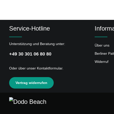
4
TIME OF GLORY
5
BY THE DOOR OF THE TEMPLE
6
WITH A FISTFUL OF FAITH (FEAT. JULIE DOIRON)
Service-Hotline
Informa
7
UNDISCARDED JACARANDA (FEAT. MAYON)
8
LOVERS ARE WATERPROOF
Unterstützung und Beratung unter:
Über uns
9
SHEER WONDER BABY (FEAT. KIMYA DAWSON)
+49 30 301 06 80 80
Berliner Pa
10
THIS WOULD NEVER HAPPEN
Widerruf
Oder über unser
Kontaktformular
.
11
SONG FOR THE FAMILY
12
YOU'RE SO FAR FROM ME
Vertrag widerrufen
13
PAULETTE PT. 2