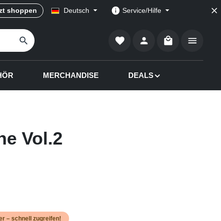
zt shoppen
Deutsch
Service/Hilfe
Warenkorb enthä
HÖR
MERCHANDISE
DEALS
e Vol.2
er – schnell zugreifen!