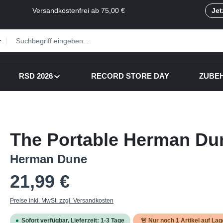
Versandkostenfrei ab 75,00 €
Jet
RSD 2026
RECORD STORE DAY
ZUBE
The Portable Herman Dun
Herman Dune
Regulärer Preis:
21,99 €
Preise inkl. MwSt. zzgl. Versandkosten
Sofort verfügbar, Lieferzeit: 1-3 Tage
🚨 Nur noch
1
Artikel auf Lag