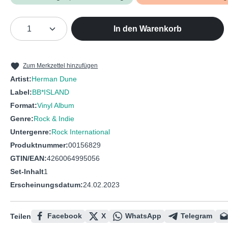
Produkt Anzahl: Gib den gewünschten We
In den Warenkorb
Zum Merkzettel hinzufügen
Artist:
Herman Dune
Label:
BB*ISLAND
Format:
Vinyl Album
Genre:
Rock & Indie
Untergenre:
Rock International
Produktnummer:
00156829
GTIN/EAN:
4260064995056
Set-Inhalt
1
Erscheinungsdatum:
24.02.2023
Facebook
X
WhatsApp
Telegram
Teilen