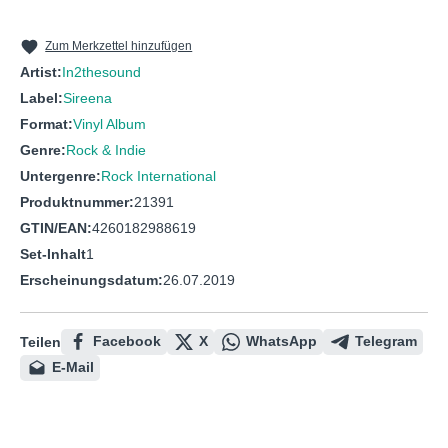
10
Monument
Zum Merkzettel hinzufügen
Artist:
In2thesound
Label:
Sireena
Format:
Vinyl Album
Genre:
Rock & Indie
Untergenre:
Rock International
Produktnummer:
21391
GTIN/EAN:
4260182988619
Set-Inhalt
1
Erscheinungsdatum:
26.07.2019
Facebook
X
WhatsApp
Telegram
Teilen
E-Mail