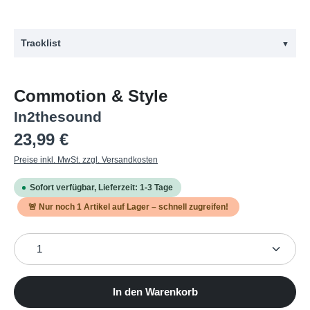
Tracklist
▼
#
Titel
Commotion & Style
1
Silent Air (A-Seite)
In2thesound
2
Fatal Flaw
Regulärer Preis:
23,99 €
3
I Can't Escape Myself
Preise inkl. MwSt. zzgl. Versandkosten
4
New Dark Age
Sofort verfügbar, Lieferzeit: 1-3 Tage
5
Total Recall
🚨 Nur noch
1
Artikel auf Lager – schnell zugreifen!
6
Heartland (B-Seite)
Produkt Anzahl: Gib den gewünschten Wert ein oder b
7
Winning
8
Hand Of Love
9
Barria Alta
In den Warenkorb