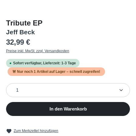
Tribute EP
Jeff Beck
Regulärer Preis:
32,99 €
Preise inkl. MwSt. zzgl. Versandkosten
Sofort verfügbar, Lieferzeit: 1-3 Tage
🚨 Nur noch
1
Artikel auf Lager – schnell zugreifen!
Produkt Anzahl: Gib den gewünschten Wert ein oder b
In den Warenkorb
Zum Merkzettel hinzufügen