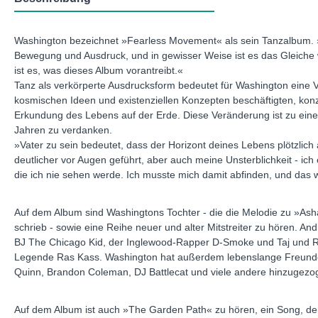
Washington bezeichnet »Fearless Movement« als sein Tanzalbum. »E
Bewegung und Ausdruck, und in gewisser Weise ist es das Gleiche 
ist es, was dieses Album vorantreibt.«
Tanz als verkörperte Ausdrucksform bedeutet für Washington eine 
kosmischen Ideen und existenziellen Konzepten beschäftigten, konze
Erkundung des Lebens auf der Erde. Diese Veränderung ist zu eine
Jahren zu verdanken.
»Vater zu sein bedeutet, dass der Horizont deines Lebens plötzlich
deutlicher vor Augen geführt, aber auch meine Unsterblichkeit - ic
die ich nie sehen werde. Ich musste mich damit abfinden, und das wi
Auf dem Album sind Washingtons Tochter - die die Melodie zu »Asha
schrieb - sowie eine Reihe neuer und alter Mitstreiter zu hören. An
BJ The Chicago Kid, der Inglewood-Rapper D-Smoke und Taj und Ra
Legende Ras Kass. Washington hat außerdem lebenslange Freunde u
Quinn, Brandon Coleman, DJ Battlecat und viele andere hinzugezo
Auf dem Album ist auch »The Garden Path« zu hören, ein Song, de