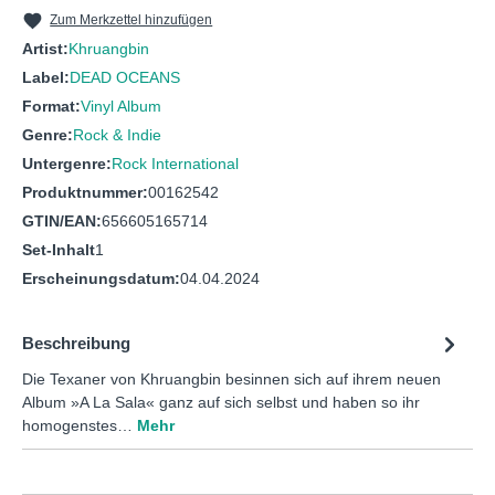
10
Three from Two
Zum Merkzettel hinzufügen
11
A Love International
Artist:
Khruangbin
Label:
DEAD OCEANS
12
Les Petits Gris
Format:
Vinyl Album
Genre:
Rock & Indie
Untergenre:
Rock International
Produktnummer:
00162542
GTIN/EAN:
656605165714
Set-Inhalt
1
Erscheinungsdatum:
04.04.2024
Beschreibung
Die Texaner von Khruangbin besinnen sich auf ihrem neuen
Album »A La Sala« ganz auf sich selbst und haben so ihr
homogenstes…
Mehr