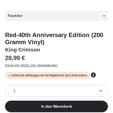
Tracklist
▼
#
Titel
Red-40th Anniversary Edition (200
1
Red
Gramm Vinyl)
2
Fallen Angel
King Crimson
3
One More Red Nightmare
Regulärer Preis:
28,99 €
4
Providence
Preise inkl. MwSt. zzgl. Versandkosten
5
Starless
Lieferzeit abhängig von Verfügbarkeit bei Lieferanten.
Produkt Anzahl: Gib den gewünschten Wert ein oder b
In den Warenkorb