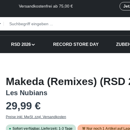
Versandkostenfrei ab 75,00 €
Jet
RSD 2026
RECORD STORE DAY
ZUBE
Makeda (Remixes) (RSD 
Les Nubians
Regulärer Preis:
29,99 €
Preise inkl. MwSt. zzgl. Versandkosten
Sofort verfügbar, Lieferzeit: 1-3 Tage
🚨 Nur noch
1
Artikel auf Lag