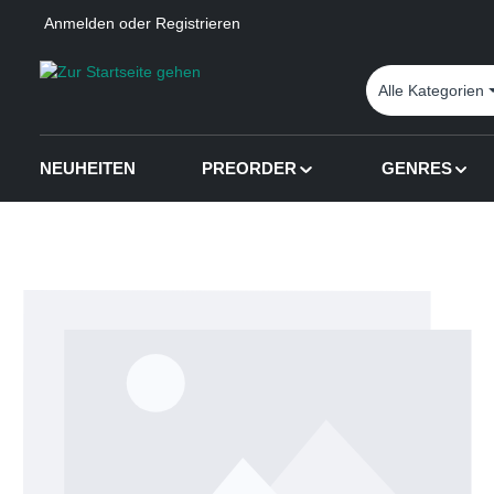
Anmelden
oder
Registrieren
 Hauptinhalt springen
Zur Suche springen
Zur Hauptnavigation springen
Alle Kategorien
NEUHEITEN
PREORDER
GENRES
Bildergalerie überspringen