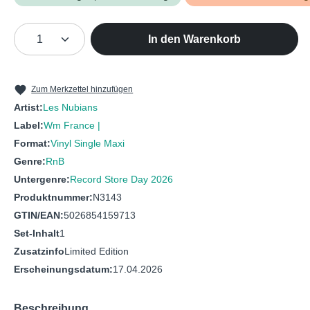
Produkt Anzahl: Gib den gewünschten We
In den Warenkorb
Zum Merkzettel hinzufügen
Artist:
Les Nubians
Label:
Wm France |
Format:
Vinyl Single Maxi
Genre:
RnB
Untergenre:
Record Store Day 2026
Produktnummer:
N3143
GTIN/EAN:
5026854159713
Set-Inhalt
1
Zusatzinfo
Limited Edition
Erscheinungsdatum:
17.04.2026
Beschreibung