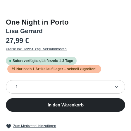
One Night in Porto
Lisa Gerrard
Regulärer Preis:
27,99 €
Preise inkl. MwSt. zzgl. Versandkosten
Sofort verfügbar, Lieferzeit: 1-3 Tage
🚨 Nur noch
1
Artikel auf Lager – schnell zugreifen!
Produkt Anzahl: Gib den gewünschten Wert ein oder b
In den Warenkorb
Zum Merkzettel hinzufügen