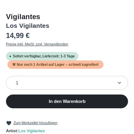
Vigilantes
Los Vigilantes
Regulärer Preis:
14,99 €
Preise inkl. MwSt. zzgl. Versandkosten
Sofort verfügbar, Lieferzeit: 1-3 Tage
🚨 Nur noch
1
Artikel auf Lager – schnell zugreifen!
Produkt Anzahl: Gib den gewünschten Wert ein oder b
In den Warenkorb
Zum Merkzettel hinzufügen
Artist:
Los Vigilantes