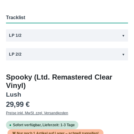
Tracklist
LP 1/2
▼
#
Titel
LP 2/2
▼
1
Stray
#
Titel
2
Nothing Natural
Spooky (Ltd. Remastered Clear
1
Superblast!
3
Tiny Smiles
Vinyl)
2
Untogether
4
Covert
Lush
3
Fantasy
5
Ocean
Regulärer Preis:
29,99 €
4
Take
6
For Love
Preise inkl. MwSt. zzgl. Versandkosten
5
Laura
Sofort verfügbar, Lieferzeit: 1-3 Tage
6
Monochrome
🚨 Nur noch
1
Artikel auf Lager – schnell zugreifen!