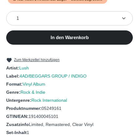
Produkt Anzahl: Gib den gewünschten Wert ein oder b
In den Warenkorb
Zum Merkzettel hinzufügen
Artist:
Lush
Label:
4AD/BEGGARS GROUP / INDIGO
Format:
Vinyl Album
Genre:
Rock & Indie
Untergenre:
Rock International
Produktnummer:
05249161
GTIN/EAN:
191400045101
Zusatzinfo
Limited, Remastered, Clear Vinyl
Set-Inhalt
1