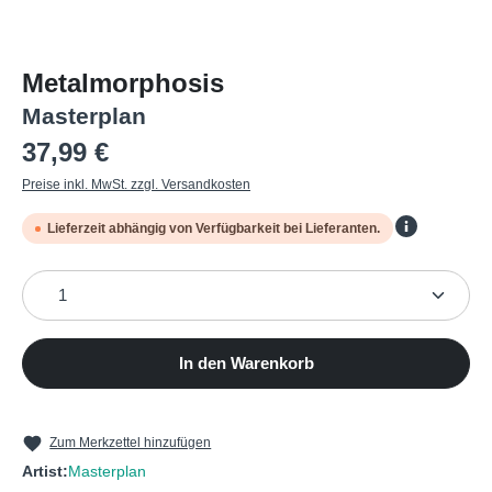
Metalmorphosis
Masterplan
Regulärer Preis:
37,99 €
Preise inkl. MwSt. zzgl. Versandkosten
Lieferzeit abhängig von Verfügbarkeit bei Lieferanten.
Produkt Anzahl: Gib den gewünschten Wert ein oder b
In den Warenkorb
Zum Merkzettel hinzufügen
Artist:
Masterplan